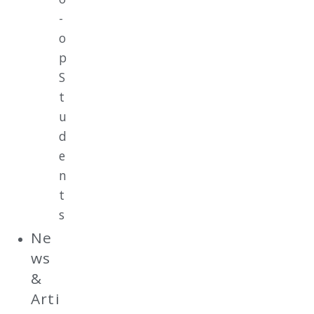
-
o
p
S
t
u
d
e
n
t
s
Ne
ws
&
Arti