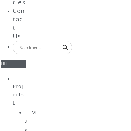
cles
Con
tac
t
Us
Proj
ects
M
a
s